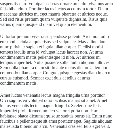
suspendisse in. Volutpat sed cras ornare arcu dui vivamus arcu
felis bibendum. Porttitor lacus luctus accumsan tortor. Diam
maecenas ultricies mi eget mauris pharetra et ultrices neque.
Sed sed risus pretium quam vulputate dignissim. Risus quis
varius quam quisque id diam vel quam elementum.
Ut tortor pretium viverra suspendisse potenti. Arcu non odio
euismod lacinia at quis risus sed vulputate. Massa tincidunt
nunc pulvinar sapien et ligula ullamcorper. Facilisi morbi
tempus iaculis urna id volutpat lacus laoreet non. At urna
condimentum mattis pellentesque id nibh. At ultrices mi
tempus imperdiet. Nulla posuere sollicitudin aliquam ultrices.
Sem nulla pharetra diam sit. In ante metus dictum at tempor
commodo ullamcorper. Congue quisque egestas diam in arcu
cursus euismod. Semper eget duis at tellus at urna
condimentum mattis.
Amet luctus venenatis lectus magna fringilla urna porttitor.
Orci sagittis eu volutpat odio facilisis mauris sit amet. Amet
luctus venenatis lectus magna fringilla. Scelerisque felis
imperdiet proin fermentum leo vel orci porta non. Hac
habitasse platea dictumst quisque sagittis purus sit. Enim nunc
faucibus a pellentesque sit amet porttitor eget. Sagittis aliquam
malesuada bibendum arcu. Venenatis cras sed felis eget velit.