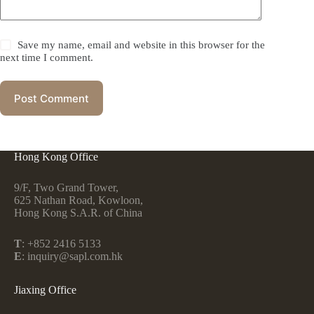
Save my name, email and website in this browser for the
next time I comment.
Post Comment
Hong Kong Office
9/F, Two Grand Tower,
625 Nathan Road, Kowloon,
Hong Kong S.A.R. of China
T
: +852 2416 5133
E
: inquiry@sapl.com.hk
Jiaxing Office