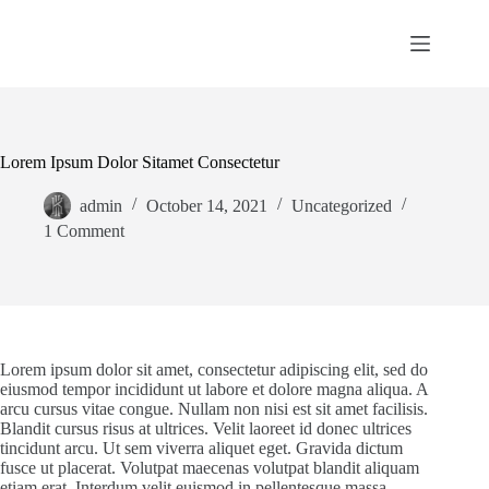
Skip
to
content
Lorem Ipsum Dolor Sitamet Consectetur
admin
October 14, 2021
Uncategorized
1 Comment
Lorem ipsum dolor sit amet, consectetur adipiscing elit, sed do
eiusmod tempor incididunt ut labore et dolore magna aliqua. A
arcu cursus vitae congue. Nullam non nisi est sit amet facilisis.
Blandit cursus risus at ultrices. Velit laoreet id donec ultrices
tincidunt arcu. Ut sem viverra aliquet eget. Gravida dictum
fusce ut placerat. Volutpat maecenas volutpat blandit aliquam
etiam erat. Interdum velit euismod in pellentesque massa