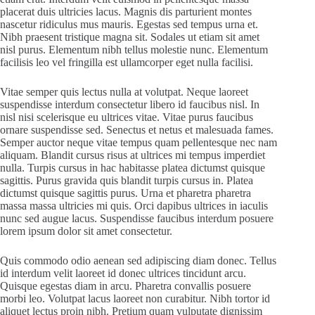
placerat duis ultricies lacus. Magnis dis parturient montes
nascetur ridiculus mus mauris. Egestas sed tempus urna et.
Nibh praesent tristique magna sit. Sodales ut etiam sit amet
nisl purus. Elementum nibh tellus molestie nunc. Elementum
facilisis leo vel fringilla est ullamcorper eget nulla facilisi.
Vitae semper quis lectus nulla at volutpat. Neque laoreet
suspendisse interdum consectetur libero id faucibus nisl. In
nisl nisi scelerisque eu ultrices vitae. Vitae purus faucibus
ornare suspendisse sed. Senectus et netus et malesuada fames.
Semper auctor neque vitae tempus quam pellentesque nec nam
aliquam. Blandit cursus risus at ultrices mi tempus imperdiet
nulla. Turpis cursus in hac habitasse platea dictumst quisque
sagittis. Purus gravida quis blandit turpis cursus in. Platea
dictumst quisque sagittis purus. Urna et pharetra pharetra
massa massa ultricies mi quis. Orci dapibus ultrices in iaculis
nunc sed augue lacus. Suspendisse faucibus interdum posuere
lorem ipsum dolor sit amet consectetur.
Quis commodo odio aenean sed adipiscing diam donec. Tellus
id interdum velit laoreet id donec ultrices tincidunt arcu.
Quisque egestas diam in arcu. Pharetra convallis posuere
morbi leo. Volutpat lacus laoreet non curabitur. Nibh tortor id
aliquet lectus proin nibh. Pretium quam vulputate dignissim